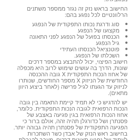
החישוב בראש נזק זה נגזר ממספר משתנים
הרלוונטיים לכל נפגע בהם:
סוג ודרגת נכותו התפקודית של הנפגע
מקצועו של הנפגע
הכנסתו בפועל של הנפגע לפני התאונה
גיל הנפגע
פוטנציאל הכנסתו העתידי
השכלתו של הנפגע.
חישוב הפיצוי, יכול להתבצע במספר דרכים
שונות, הדרך בה עושים שימוש לרוב היא מכפלה
של אחוז הנכות התפקודית X גובה ההכנסה
החודשית של הניזוק X מספר החודשים, שנותרו
לניזוק עד הגעתו לגיל פרישה (לאחר ביצוע היוון
מתאים).
יש להדגיש כי לא תמיד קיימת התאמה בין גובה
הנכות הרפואית לגובה הנכות התפקודית. כלומר,
אחוז הנכות הרפואית בגין פגיעה באצבע של
פסנתרן ושל כדורגלן תהיה זהה, אולם ברור כי
הפגיעה התפקודית של פסנתרן תהיה גבוהה יותר.
בחישוב ראש הנזק של אבדן כשר השתכרות
לעתיד של נפגעי תאונות דרכים, מעבר להגבלת