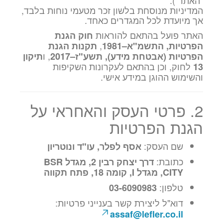
"האתר").
המדיניות מנוסחת בלשון זכר מטעמי נוחות בלבד,
אך מיועדת לכל המגדרים כאחד.
האתר פועל בהתאם להוראות
חוק הגנת
,
הפרטיות, התשמ"א–1981
תקנות הגנת
, ו
הפרטיות (אבטחת מידע), תשע"ז–2017
תיקון
לחוק, וכן בהתאם לעקרונות השקיפות
13
והשימוש ההוגן במידע אישי.
2. פרטי העסק והאחראי על
הגנת הפרטיות
שם העסק:
אסף לפלר, עו"ד ונוטריון
כתובת:
דרך יצחק רבין 2, מגדל BSR
CITY, מגדל I, קומה 18, פתח תקווה
טלפון:
03-6090983
דוא"ל ליצירת קשר בענייני פרטיות:
assaf@lefler.co.il