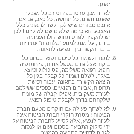
זאת).
לאחר מכן, פרטו בפירוט רב כל מגבלה
שאתם חשים, כל תחושה, כל כאב, גם אם
אינכם סבורים שיש לכך קשר לתאונה. כלל
האצבע הוא כי מה שלא נרשם לא קיים ! לכן
יש להקפיד לפרט תחושה ולו העמומה
ביותר, על מנת למנוע "מלחמות" עתידיות
בדבר הקשר בין הפגיעה לתאונה.
לתעד ולשמור כל סיכום רפואי בסיום כל
ביקור אצל גורם מטפל אחות, פיזיותרפיה,
רופא, רפואה משלימה, פסיכולוג וכיוצא
באלה. לשלם ושמור כל קבלה בגין כל
הוצאה הקשורה בתאונה, עבור רכישת
תרופות, אביזרים רפואיים, כפסים ששילמם
לעזרת משק בית, אפילו קבלה של מונית
שלקחתם בדרך לקבלת טיפול רפואי.
לא לשתף פעולה עם חוקרים מטעם חברת
הביטוח ! מטרת חוקרי חברת הביטוח אינה
לעזור לנפגע, אלא לסייע לחברת הביטוח על
ידי סילוק התביעה בסכום זעום או לנסות
לגרום לדחיית התביעה בהמשך.